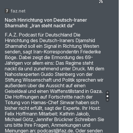
faz.net
Nach Hinrichtung von Deutsch-Iraner
Sharmahd: „Iran steht nackt da“
F.A.Z. Podcast für Deutschland Die
Hinrichtung des Deutsch-Iraners Djamshid
Sharmahd soll ein Signal in Richtung Westen
senden, sagt Iran-Korrespondentin Friederike
Böge. Dabei zeigt die Ermordung des 69-
Jährigen vor allem eins: Das Regime steht
nackt da und zunehmend unter Druck. Mit dem
Nahostexperten Guido Steinberg von der
Stiftung Wissenschaft und Politik sprechen wir
außerdem über die Aussicht auf einen
Geiseldeal und einen Waffenstillstand in Gaza.
Die Hoffnungen auf Fortschritte nach der
Tötung von Hamas-Chef Sinwar haben sich
bisher nicht erfüllt, sagt der Experte. Ihr Host:
Felix Hoffmann Mitarbeit: Kathrin Jakob,
Michael Götz, Jennifer Brückner Schreiben Sie
uns bitte Ihre Fragen, Anmerkungen und
Meinungen an: podcast@faz.de. Oder senden