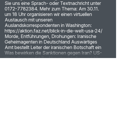
Sie uns eine Sprach- oder Textnachricht unter
0172-7782384. Mehr zum Thema: Am 30.11.
um 18 Uhr organisieren wir einen virtuellen
Austausch mit unseren
Auslandskorrespondenten in Washington:
https://aktion.faz.net/blick-in-die-welt-usa-24/
Morde, Entführungen, Drohungen: Iranische
Geheimagenten in Deutschland Auswärtiges
Amt bestellt Leiter der iranischen Botschaft ein
Was bewirken die Sanktionen gegen Iran? US-
Wahl-Special: FAZ+ Abo abschließen und 12
Monate die New York Times lesen. Mehr über
die Angebote unserer Werbepartner finden Sie
HIER