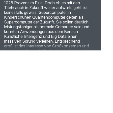
1026 Prozent im Plus. Doch ob es mit den
Titeln auch in Zukunft weiter aufwärts geht, ist
keinesfalls gewiss. Supercomputer in
Kinderschuhen Quantencomputer gelten als
Supercomputer der Zukunft. Sie sollen deutlich
leistungsfähiger als normale Computer sein und
könnten Anwendungen aus dem Bereich
Künstliche Intelligenz und Big Data einen
massiven Sprung verleihen. Entsprechend
groß ist das Interesse von Großkonzernen und
Investoren. Doch die Technologie steckt noch
in den Kinderschuhen. Und hier ist der
Knackpunkt: Wie lange es bis zur Marktreife
der Technologie dauert, ist unklar. Es gibt zwar
schon einige Quantencomputer auf dem Markt,
diese nutzen aber nur einzelne Quanteneffekte
und sind keine universellen Quantencomputer.
Es ist nicht mal klar, ob sie herkömmlichen
Computern derzeit tatsächlich überlegen sind.
Entsprechend mager sind die aktuellen
Umsätze der Quanten-Firmen. D-Wave
erwirtschaftete im dritten Quartal 2024 1,9 Mio.
US-Dollar, bei Rigetti waren es 2,4 Mio. US-